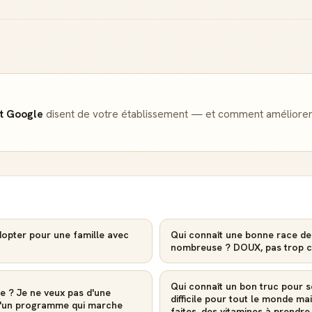
Badge Guide
Score de
Local
réputation
Ton statut affiché
Gagne des points à
sur toutes tes
chaque contribution
contributions
utile
Reconnaissance
Notifications
locale
et Google
disent de votre établissement — et comment améliorer
Sois notifié quand
Deviens une
ton avis aide
référence dans ta
quelqu'un
ville
Créer mon compte Guide
dopter pour une famille avec
Qui connaît une bonne race de
nombreuse ? DOUX, pas trop crai
Qui connaît un bon truc pour se
 ? Je ne veux pas d'une
difficile pour tout le monde ma
 d'un programme qui marche
faites, des vitamines à prendre