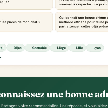
enus !
sommeil à respecter... Je pren
Qui connaît une bonne crème a
r les puces de mon chat ?
méthode efficace pour d'une par
part atténuer celles déjà prése
roi
Dijon
Grenoble
Liège
Lille
Lyon
ie
connaissez une bonne adr
Partagez votre recommandation. Une réponse, et vous aidez