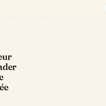
eur
nder
e
vée