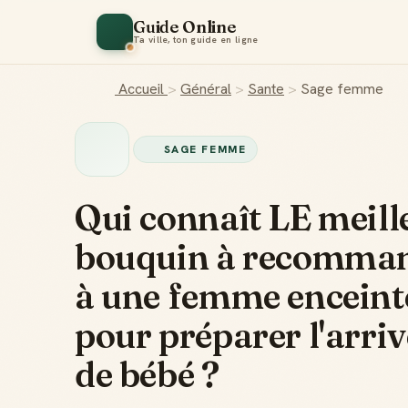
Guide Online
Ta ville, ton guide en ligne
Accueil
>
Général
>
Sante
>
Sage femme
SAGE FEMME
Qui connaît LE meill
bouquin à recomma
à une femme enceint
pour préparer l'arri
de bébé ?