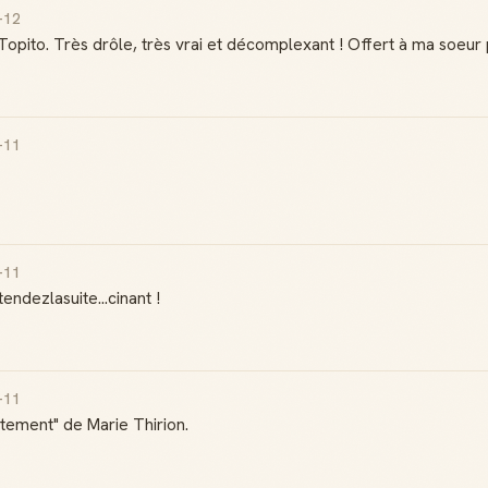
-12
opito. Très drôle, très vrai et décomplexant ! Offert à ma soeur po
-11
-11
endezlasuite...cinant !
-11
aitement" de Marie Thirion.