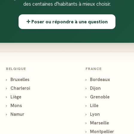
des centaines d'habitants à mieux choisir.
✛ Poser ou répondre à une question
BELGIQUE
FRANCE
›
Bruxelles
›
Bordeaux
›
Charleroi
›
Dijon
›
Liège
›
Grenoble
›
Mons
›
Lille
›
Namur
›
Lyon
›
Marseille
›
Montpellier