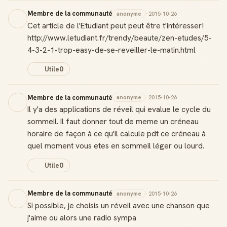
Gagne des points à chaque contribution utile
Membre de la communauté
anonyme
· 2015-10-26
Cet article de l'Etudiant peut peut être t'intéresser!
Reconnaissance locale
http://www.letudiant.fr/trendy/beaute/zen-etudes/5-
Deviens une référence dans ta ville
4-3-2-1-trop-easy-de-se-reveiller-le-matin.html
Notifications
Utile
0
Sois notifié quand ton avis aide quelqu'un
Membre de la communauté
anonyme
· 2015-10-26
Il y'a des applications de réveil qui evalue le cycle du
sommeil. Il faut donner tout de meme un créneau
Créer mon compte Guide
horaire de façon à ce qu'il calcule pdt ce créneau à
quel moment vous etes en sommeil léger ou lourd.
Utile
0
Membre de la communauté
anonyme
· 2015-10-26
Si possible, je choisis un réveil avec une chanson que
j'aime ou alors une radio sympa