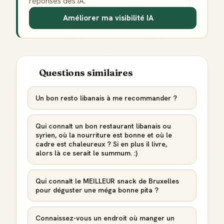
réponses des IA.
Améliorer ma visibilité IA
Questions similaires
Badge Guide Local
Ton statut affiché sur toutes tes contributions
Un bon resto libanais à me recommander ?
Score de réputation
Gagne des points à chaque contribution utile
Qui connaît un bon restaurant libanais ou
syrien, où la nourriture est bonne et où le
Reconnaissance locale
cadre est chaleureux ? Si en plus il livre,
Deviens une référence dans ta ville
alors là ce serait le summum. :)
Notifications
Qui connaît le MEILLEUR snack de Bruxelles
Sois notifié quand ton avis aide quelqu'un
pour déguster une méga bonne pita ?
Connaissez-vous un endroit où manger un