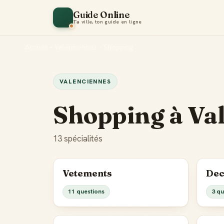
Guide Online
Ta ville, ton guide en ligne
Accueil
•
Valenciennes
•
Shopping
VALENCIENNES
Shopping à Va
13 spécialités
Vetements
Dec
11 questions
3 qu