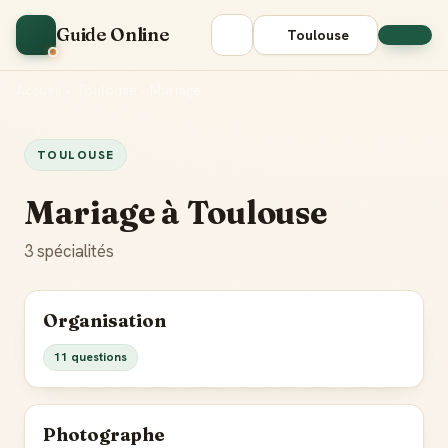
Guide Online
Toulouse
Accueil
•
Toulouse
•
Mariage
TOULOUSE
Mariage à Toulouse
3 spécialités
Organisation
11 questions
Photographe