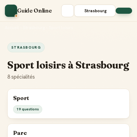
Guide Online
Strasbourg
Accueil
•
Strasbourg
•
Sport loisirs
STRASBOURG
Sport loisirs à Strasbourg
8 spécialités
Sport
19 questions
Parc