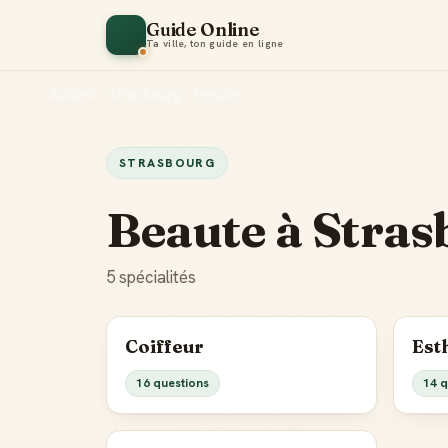
Guide Online
Ta ville, ton guide en ligne
Accueil
•
Strasbourg
•
Beaute
STRASBOURG
Beaute à Stras
5 spécialités
Coiffeur
Est
16 questions
14 q