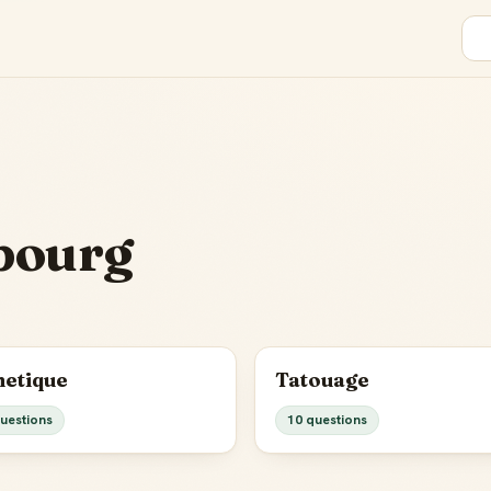
bourg
hetique
Tatouage
uestions
10 questions