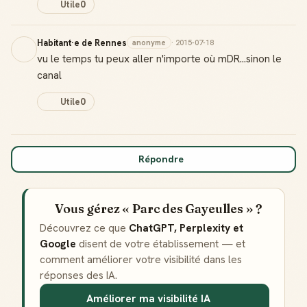
Utile
0
Habitant·e de Rennes
anonyme
· 2015-07-18
vu le temps tu peux aller n'importe où mDR...sinon le
canal
Utile
0
Badge Guide Local
Ton statut affiché sur toutes tes contributions
Répondre
Score de réputation
Gagne des points à chaque contribution utile
Vous gérez « Parc des Gayeulles » ?
Reconnaissance locale
Découvrez ce que
ChatGPT, Perplexity et
Deviens une référence dans ta ville
Google
disent de votre établissement — et
comment améliorer votre visibilité dans les
Notifications
Sois notifié quand ton avis aide quelqu'un
réponses des IA.
Améliorer ma visibilité IA