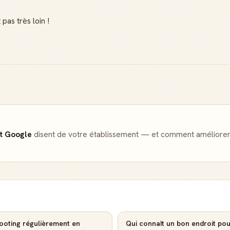
pas très loin !
et Google
disent de votre établissement — et comment améliorer
Badge Guide
Score de
Local
réputation
Ton statut affiché
Gagne des points à
sur toutes tes
chaque contribution
contributions
utile
Reconnaissance
Notifications
locale
Sois notifié quand
Deviens une
ton avis aide
référence dans ta
footing régulièrement en
Qui connaît un bon endroit pou
quelqu'un
ville