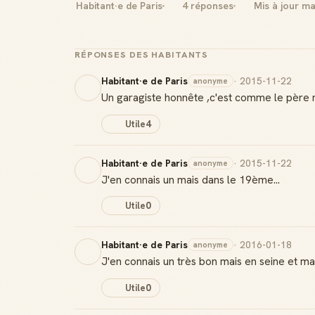
Habitant·e de Paris
4 réponses
Mis à jour m
RÉPONSES DES HABITANTS
Habitant·e de Paris
· 2015-11-22
anonyme
Un garagiste honnête ,c'est comme le père no
Utile
4
Habitant·e de Paris
· 2015-11-22
anonyme
J'en connais un mais dans le 19ème...
Utile
0
Habitant·e de Paris
· 2016-01-18
anonyme
J'en connais un très bon mais en seine et ma
Utile
0