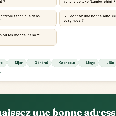
nt ?
voiture de luxe (Lamborghini,
contrôle technique dans
Qui connaît une bonne auto-é
?
et sympas ?
Créer mon compte Guide
s où les moniteurs sont
roi
Dijon
Général
Grenoble
Liège
Lille
ie
aissez une bonne adresse