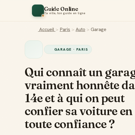
Guide Online
Ta ville, ton guide en ligne
Accueil
>
Paris
>
Auto
>
Garage
GARAGE · PARIS
Qui connaît un garag
vraiment honnête da
14e et à qui on peut
confier sa voiture en
toute confiance ?