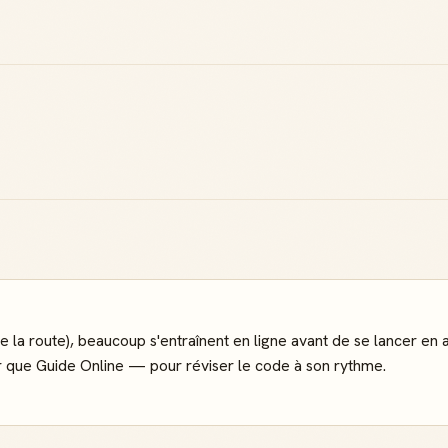
e la route), beaucoup s'entraînent en ligne avant de se lancer 
que Guide Online — pour réviser le code à son rythme.
Badge Guide
Score de
Local
réputation
Ton statut affiché
Gagne des points à
sur toutes tes
chaque contribution