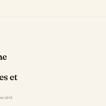
ne
s et
llet 2015