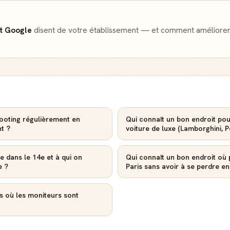
contributions
utile
Reconnaissance
et Google
disent de votre établissement — et comment améliorer
Notifications
locale
Sois notifié quand
Deviens une
ton avis aide
référence dans ta
quelqu'un
ville
footing régulièrement en
Qui connaît un bon endroit pou
Créer mon compte Guide
nt ?
voiture de luxe (Lamborghini,
e dans le 14e et à qui on
Qui connaît un bon endroit où 
e ?
Paris sans avoir à se perdre en
s où les moniteurs sont