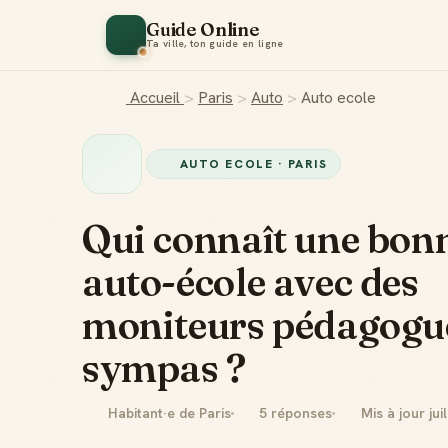
Guide Online
Ta ville, ton guide en ligne
Accueil
>
Paris
>
Auto
>
Auto ecole
AUTO ECOLE · PARIS
Qui connaît une bon
auto-école avec des
moniteurs pédagogue
sympas ?
Habitant·e de Paris
5 réponses
Mis à jour jui