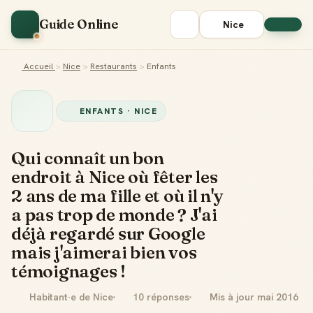
Guide Online
Nice
Accueil
>
Nice
>
Restaurants
>
Enfants
ENFANTS · NICE
Qui connaît un bon
endroit à Nice où fêter les
2 ans de ma fille et où il n'y
a pas trop de monde ? J'ai
déjà regardé sur Google
mais j'aimerai bien vos
témoignages !
Habitant·e de Nice
10 réponses
Mis à jour mai 2016