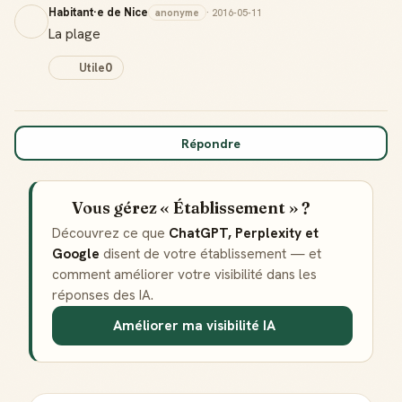
Habitant·e de Nice
anonyme
· 2016-05-11
La plage
Utile
0
Répondre
Vous gérez « Établissement » ?
Découvrez ce que
ChatGPT, Perplexity et
Google
disent de votre établissement — et
comment améliorer votre visibilité dans les
réponses des IA.
Badge Guide Local
Ton statut affiché sur toutes tes contributions
Améliorer ma visibilité IA
Score de réputation
Gagne des points à chaque contribution utile