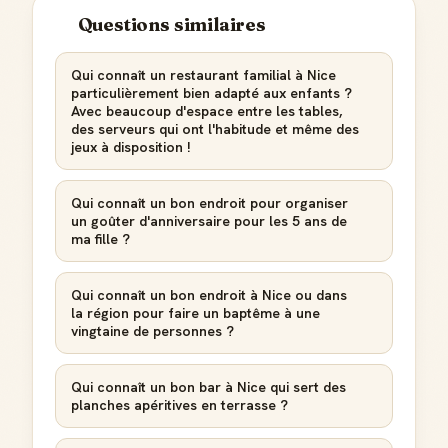
Questions similaires
Reconnaissance locale
Deviens une référence dans ta ville
Qui connaît un restaurant familial à Nice
particulièrement bien adapté aux enfants ?
Notifications
Avec beaucoup d'espace entre les tables,
Sois notifié quand ton avis aide quelqu'un
des serveurs qui ont l'habitude et même des
jeux à disposition !
Qui connaît un bon endroit pour organiser
un goûter d'anniversaire pour les 5 ans de
Créer mon compte Guide
ma fille ?
Qui connaît un bon endroit à Nice ou dans
la région pour faire un baptême à une
vingtaine de personnes ?
Qui connaît un bon bar à Nice qui sert des
planches apéritives en terrasse ?