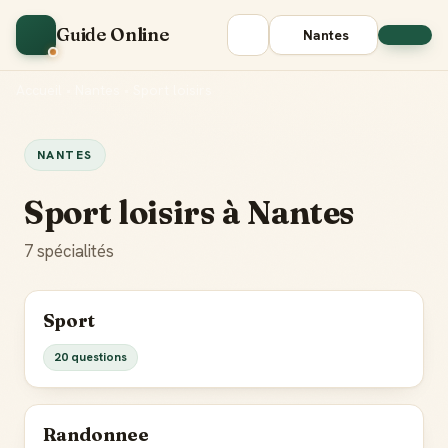
Guide Online
Nantes
Accueil
•
Nantes
•
Sport loisirs
NANTES
Sport loisirs à Nantes
7 spécialités
Sport
20 questions
Randonnee