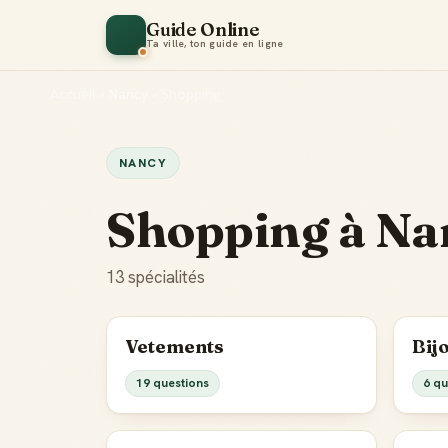
Guide Online
Ta ville, ton guide en ligne
Accueil
•
Nancy
•
Shopping
NANCY
Shopping à Na
13 spécialités
Vetements
Bij
19 questions
6 qu