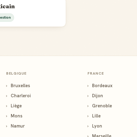
icain
estion
BELGIQUE
FRANCE
›
Bruxelles
›
Bordeaux
›
Charleroi
›
Dijon
›
Liège
›
Grenoble
›
Mons
›
Lille
›
Namur
›
Lyon
›
Marseille