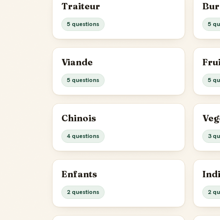
Traiteur
Bur
5 questions
5 qu
Viande
Fru
5 questions
5 qu
Chinois
Veg
4 questions
3 qu
Enfants
Ind
2 questions
2 qu