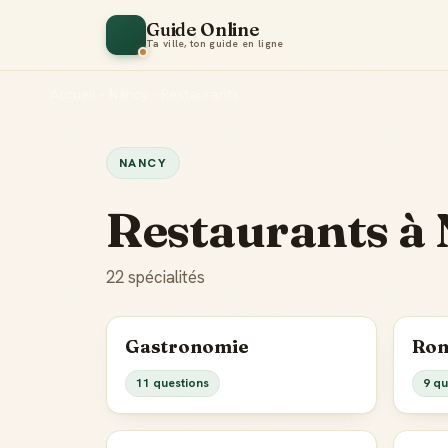
Guide Online
Ta ville, ton guide en ligne
Accueil
•
Nancy
•
Restaurants
NANCY
Restaurants à
22 spécialités
Gastronomie
Rom
11 questions
9 qu