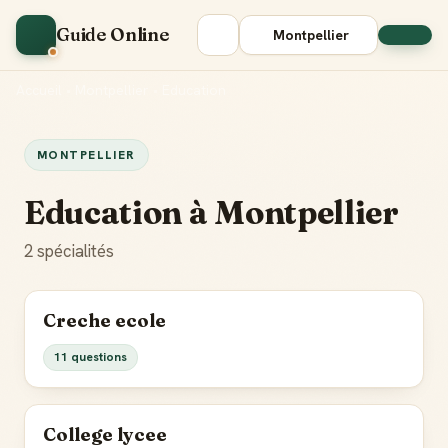
Guide Online
Montpellier
Accueil
•
Montpellier
•
Education
MONTPELLIER
Education à Montpellier
2 spécialités
Creche ecole
11 questions
College lycee