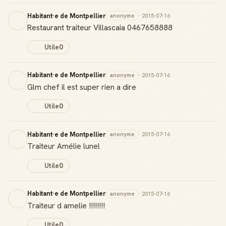
Habitant·e de Montpellier
anonyme
· 2015-07-16
Restaurant traiteur Villascaia 0467658888
Badge Guide Local
Ton statut affiché sur toutes tes contributions
Utile
0
Score de réputation
Habitant·e de Montpellier
anonyme
· 2015-07-16
Gagne des points à chaque contribution utile
Glm chef il est super rien a dire
Reconnaissance locale
Utile
0
Deviens une référence dans ta ville
Habitant·e de Montpellier
anonyme
· 2015-07-16
Notifications
Traiteur Amélie lunel
Sois notifié quand ton avis aide quelqu'un
Utile
0
Habitant·e de Montpellier
anonyme
· 2015-07-16
Traiteur d amelie !!!!!!!!
Créer mon compte Guide
Utile
0