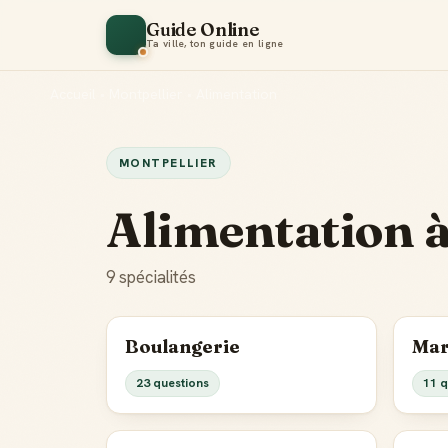
Guide Online
Ta ville, ton guide en ligne
Accueil
•
Montpellier
•
Alimentation
MONTPELLIER
Alimentation à
9 spécialités
Boulangerie
Mar
23 questions
11 q