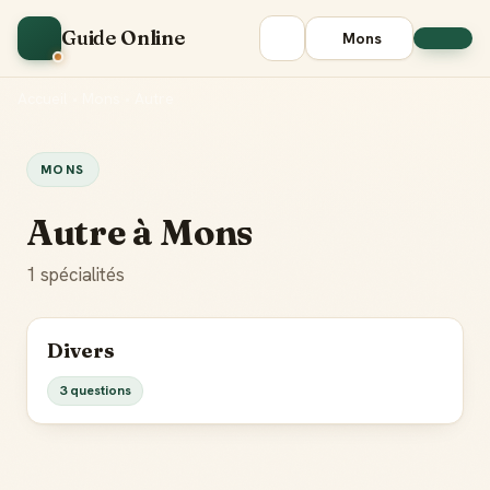
Guide Online
Mons
Accueil
•
Mons
•
Autre
MONS
Autre à Mons
1 spécialités
Divers
3 questions