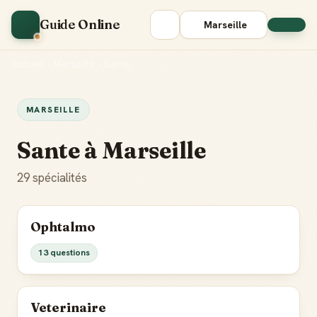
Guide Online
Marseille
Accueil
•
Marseille
•
Sante
MARSEILLE
Sante à Marseille
29 spécialités
Ophtalmo
13 questions
Veterinaire