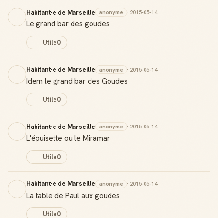
Habitant·e de Marseille
anonyme
· 2015-05-14
Le grand bar des goudes
Utile
0
Habitant·e de Marseille
anonyme
· 2015-05-14
Idem le grand bar des Goudes
Badge Guide Local
Ton statut affiché sur toutes tes contributions
Utile
0
Score de réputation
Habitant·e de Marseille
anonyme
· 2015-05-14
Gagne des points à chaque contribution utile
L'épuisette ou le Miramar
Reconnaissance locale
Utile
0
Deviens une référence dans ta ville
Habitant·e de Marseille
anonyme
· 2015-05-14
Notifications
La table de Paul aux goudes
Sois notifié quand ton avis aide quelqu'un
Utile
0