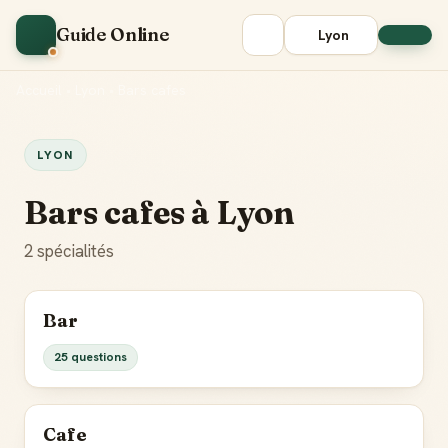
Guide Online
Lyon
Accueil
•
Lyon
•
Bars cafes
LYON
Bars cafes à Lyon
2 spécialités
Bar
25 questions
Cafe