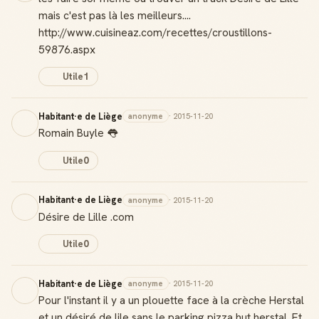
mais c'est pas là les meilleurs....
http://www.cuisineaz.com/recettes/croustillons-
59876.aspx
Utile
1
Habitant·e de Liège
anonyme
· 2015-11-20
Romain Buyle 👅
Utile
0
Habitant·e de Liège
anonyme
· 2015-11-20
Désire de Lille .com
Utile
0
Habitant·e de Liège
anonyme
· 2015-11-20
Pour l'instant il y a un plouette face à la crèche Herstal
et un désiré de lile sans le parking pizza hut herstal. Et