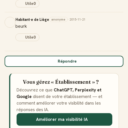
Utile
0
Habitant·e de Liège
anonyme
· 2015-11-21
beurk
Utile
0
Répondre
Vous gérez « Établissement » ?
Découvrez ce que
ChatGPT, Perplexity et
Google
disent de votre établissement — et
comment améliorer votre visibilité dans les
réponses des IA.
Améliorer ma visibilité IA
Badge Guide Local
Ton statut affiché sur toutes tes contributions