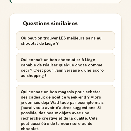
Score de réputation
Gagne des points à chaque contribution utile
Questions similaires
Reconnaissance locale
Deviens une référence dans ta ville
Où peut-on trouver LES meilleurs pains au
chocolat de Liège ?
Notifications
Sois notifié quand ton avis aide quelqu'un
Qui connaît un bon chocolatier à Liège
capable de réaliser quelque chose comme
ceci ? C'est pour l'anniversaire d'une accro
au shopping !
Qui connaît un bon magasin pour acheter
Créer mon compte Guide
des cadeaux de noël ce week-end ? Alors
je connais déjà Wattitude par exemple mais
j'aurai voulu avoir d'autres suggestions. Si
possible, des beaux objets avec une
recherche créative et de la qualité. Cela
peut aussi être de la nourriture ou du
chocolat.