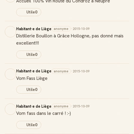
Accueil 100% Vin Route du Condroz à Neupré
Utile
0
Habitant·e de Liège
anonyme
· 2015-10-09
Distillerie Bouillon à Grâce Hollogne, pas donné mais
excellent!!!
Utile
0
Habitant·e de Liège
anonyme
· 2015-10-09
Vom Fass Liège
Utile
0
Habitant·e de Liège
anonyme
· 2015-10-09
Vom fass dans le carré ! :-)
Utile
0