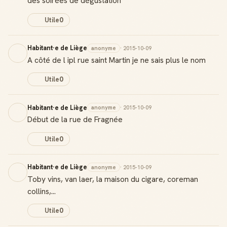
des soirées de dégustation
Utile
0
Habitant·e de Liège
anonyme
· 2015-10-09
A côté de l ipl rue saint Martin je ne sais plus le nom
Utile
0
Habitant·e de Liège
anonyme
· 2015-10-09
Début de la rue de Fragnée
Utile
0
Habitant·e de Liège
anonyme
· 2015-10-09
Toby vins, van laer, la maison du cigare, coreman
Badge Guide Local
collins,...
Ton statut affiché sur toutes tes contributions
Utile
0
Score de réputation
Gagne des points à chaque contribution utile