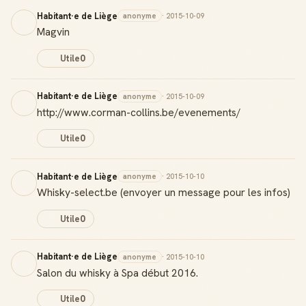
Habitant·e de Liège
anonyme
· 2015-10-09
Magvin
Reconnaissance locale
Deviens une référence dans ta ville
Utile
0
Notifications
Sois notifié quand ton avis aide quelqu'un
Habitant·e de Liège
anonyme
· 2015-10-09
http://www.corman-collins.be/evenements/
Utile
0
Créer mon compte Guide
Habitant·e de Liège
anonyme
· 2015-10-10
Whisky-select.be (envoyer un message pour les infos)
Utile
0
Habitant·e de Liège
anonyme
· 2015-10-10
Salon du whisky à Spa début 2016.
Utile
0