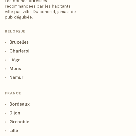
Les bonnes adresses
recommandées par les habitants,
ville par ville. Du concret, jamais de
pub déguisée.
BELGIQUE
›
Bruxelles
›
Charleroi
›
Liège
›
Mons
›
Namur
FRANCE
›
Bordeaux
›
Dijon
›
Grenoble
›
Lille