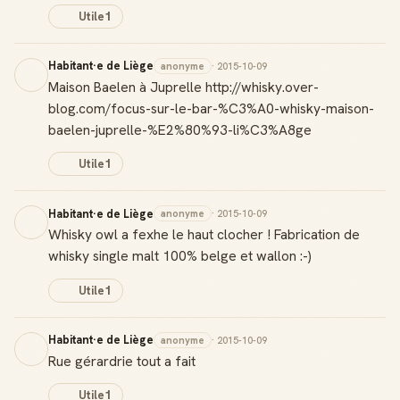
Utile
1
Habitant·e de Liège
anonyme
· 2015-10-09
Maison Baelen à Juprelle http://whisky.over-
blog.com/focus-sur-le-bar-%C3%A0-whisky-maison-
baelen-juprelle-%E2%80%93-li%C3%A8ge
Utile
1
Habitant·e de Liège
anonyme
· 2015-10-09
Whisky owl a fexhe le haut clocher ! Fabrication de
whisky single malt 100% belge et wallon :-)
Utile
1
Habitant·e de Liège
anonyme
· 2015-10-09
Rue gérardrie tout a fait
Utile
1