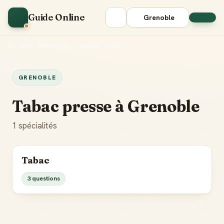
Guide Online
Grenoble
Accueil
•
Grenoble
•
Tabac presse
GRENOBLE
Tabac presse à Grenoble
1 spécialités
Tabac
3 questions