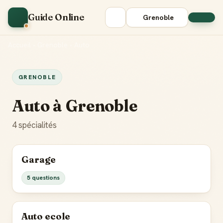
Guide Online
Grenoble
Accueil
•
Grenoble
•
Auto
GRENOBLE
Auto à Grenoble
4 spécialités
Garage
5 questions
Auto ecole