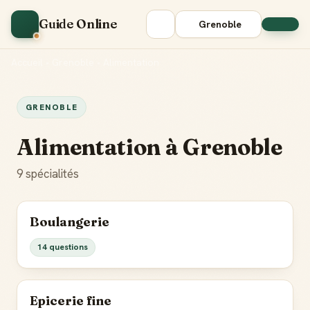
Guide Online
Grenoble
Accueil
•
Grenoble
•
Alimentation
GRENOBLE
Alimentation à Grenoble
9 spécialités
Boulangerie
14 questions
Epicerie fine