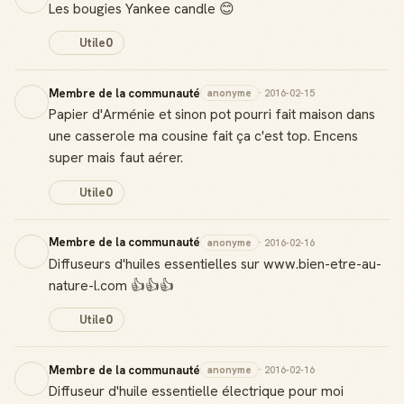
Les bougies Yankee candle 😊
Notifications
Sois notifié quand ton avis aide quelqu'un
Utile
0
Membre de la communauté
anonyme
· 2016-02-15
Papier d'Arménie et sinon pot pourri fait maison dans
Créer mon compte Guide
une casserole ma cousine fait ça c'est top. Encens
super mais faut aérer.
Utile
0
Membre de la communauté
anonyme
· 2016-02-16
Diffuseurs d'huiles essentielles sur www.bien-etre-au-
nature-l.com 👍👍👍
Utile
0
Membre de la communauté
anonyme
· 2016-02-16
Diffuseur d'huile essentielle électrique pour moi