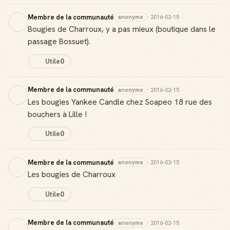
Membre de la communauté
anonyme
· 2016-02-15
Bougies de Charroux, y a pas mieux (boutique dans le
passage Bossuet).
Utile
0
Membre de la communauté
anonyme
· 2016-02-15
Les bougies Yankee Candle chez Soapeo 18 rue des
bouchers à Lille !
Badge Guide Local
Utile
0
Ton statut affiché sur toutes tes contributions
Membre de la communauté
anonyme
· 2016-02-15
Score de réputation
Les bougies de Charroux
Gagne des points à chaque contribution utile
Utile
0
Reconnaissance locale
Deviens une référence dans ta ville
Membre de la communauté
anonyme
· 2016-02-15