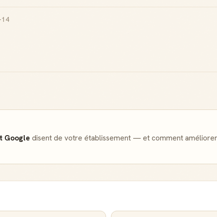
-14
Badge Guide
Score de
Local
réputation
Ton statut affiché
Gagne des points à
sur toutes tes
chaque contribution
contributions
utile
Reconnaissance
Notifications
locale
Sois notifié quand
Deviens une
ton avis aide
référence dans ta
quelqu'un
ville
et Google
disent de votre établissement — et comment améliorer
Créer mon compte Guide