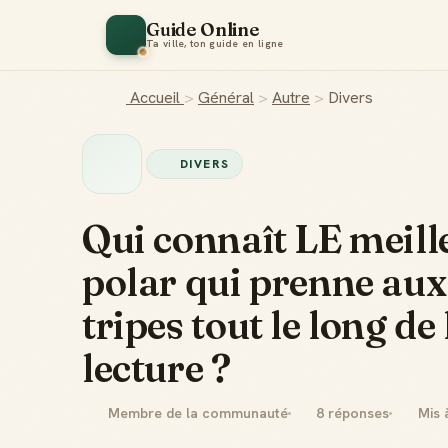
Guide Online
Ta ville, ton guide en ligne
Accueil
>
Général
>
Autre
>
Divers
DIVERS
Qui connaît LE meill
polar qui prenne aux
tripes tout le long de 
lecture ?
Membre de la communauté
8 réponses
Mis 