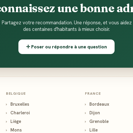
connaissez une bonne adr
Partagez votre recommandation. Une réponse, et vous aidez
des centaines d'habitants à mieux choisir.
✛ Poser ou répondre à une question
BELGIQUE
FRANCE
›
Bruxelles
›
Bordeaux
›
Charleroi
›
Dijon
›
Liège
›
Grenoble
›
Mons
›
Lille