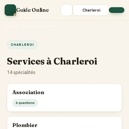
Guide Online
Charleroi
Accueil
•
Charleroi
•
Services
CHARLEROI
Services à Charleroi
14 spécialités
Association
6 questions
Plombier