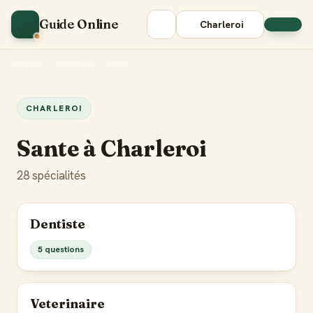
Guide Online
Charleroi
Accueil
•
Charleroi
•
Sante
CHARLEROI
Sante à Charleroi
28 spécialités
Dentiste
5 questions
Veterinaire