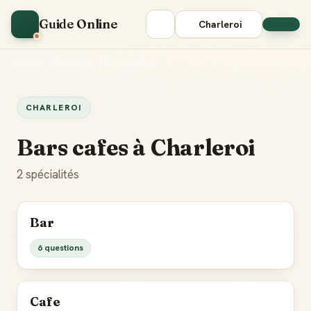
Guide Online
Charleroi
Accueil
•
Charleroi
•
Bars cafes
CHARLEROI
Bars cafes à Charleroi
2 spécialités
Bar
6 questions
Cafe