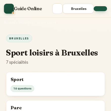
Guide Online
Bruxelles
Accueil
•
Bruxelles
•
Sport loisirs
BRUXELLES
Sport loisirs à Bruxelles
7 spécialités
Sport
16 questions
Parc