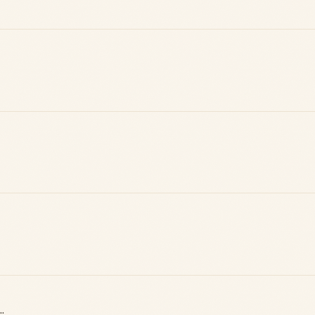
Badge Guide
Score de
Local
réputation
Ton statut affiché
Gagne des points à
sur toutes tes
chaque contribution
contributions
utile
.