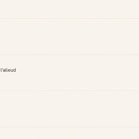
Reconnaissance
Notifications
locale
Sois notifié quand
Deviens une
ton avis aide
référence dans ta
quelqu'un
ville
Créer mon compte Guide
l'alleud