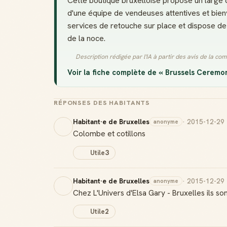
Cette boutique bruxelloise propose un large 
d'une équipe de vendeuses attentives et bienv
services de retouche sur place et dispose d
de la noce.
Description rédigée par l'IA à partir des avis de la c
Voir la fiche complète de « Brussels Ceremo
RÉPONSES DES HABITANTS
Habitant·e de Bruxelles
· 2015-12-29
anonyme
Colombe et cotillons
Utile
3
Habitant·e de Bruxelles
· 2015-12-29
anonyme
Chez L'Univers d'Elsa Gary - Bruxelles ils son
Utile
2