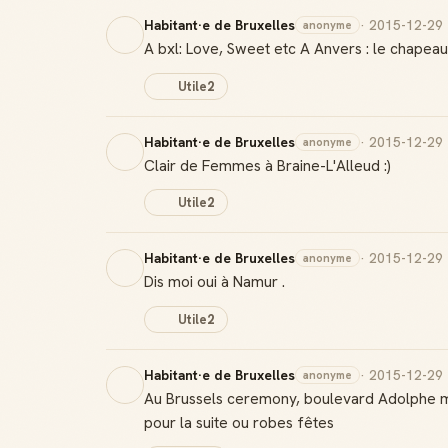
Habitant·e de Bruxelles
· 2015-12-29
anonyme
A bxl: Love, Sweet etc A Anvers : le chapeau
Utile
2
Habitant·e de Bruxelles
· 2015-12-29
anonyme
Clair de Femmes à Braine-L'Alleud :)
Utile
2
Habitant·e de Bruxelles
· 2015-12-29
anonyme
Dis moi oui à Namur .
Utile
2
Habitant·e de Bruxelles
· 2015-12-29
anonyme
Au Brussels ceremony, boulevard Adolphe max,
pour la suite ou robes fêtes