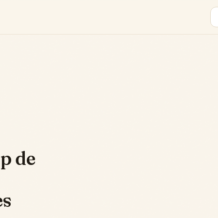
p de
es