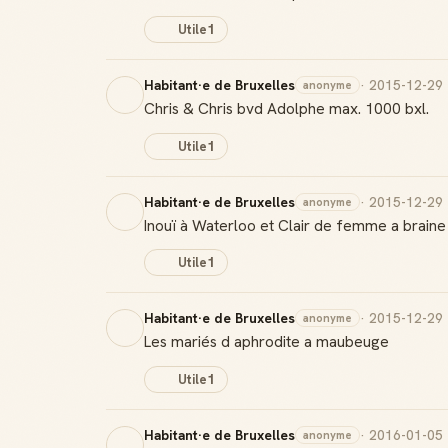
Utile
1
Habitant·e de Bruxelles
· 2015-12-29
anonyme
Chris & Chris bvd Adolphe max. 1000 bxl.
Utile
1
Habitant·e de Bruxelles
· 2015-12-29
anonyme
Inouï à Waterloo et Clair de femme a braine 
Utile
1
Habitant·e de Bruxelles
· 2015-12-29
anonyme
Les mariés d aphrodite a maubeuge
Utile
1
Habitant·e de Bruxelles
· 2016-01-05
anonyme