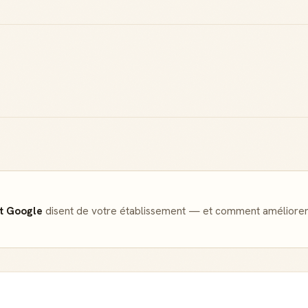
Badge Guide
Score de
Local
réputation
Ton statut affiché
Gagne des points à
sur toutes tes
chaque contribution
contributions
utile
Reconnaissance
Notifications
locale
Sois notifié quand
Deviens une
ton avis aide
référence dans ta
quelqu'un
ville
et Google
disent de votre établissement — et comment améliorer
Créer mon compte Guide