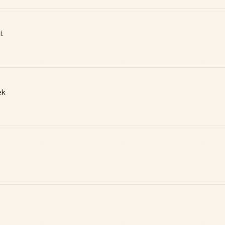
i.
ek