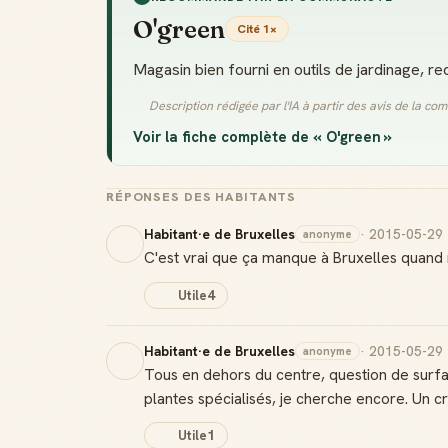
O'green
Cité 1×
Magasin bien fourni en outils de jardinage, re
Description rédigée par l'IA à partir des avis de la c
Voir la fiche complète de « O'green »
RÉPONSES DES HABITANTS
Habitant·e de Bruxelles
· 2015-05-29
anonyme
C'est vrai que ça manque à Bruxelles quand
Utile
4
Habitant·e de Bruxelles
· 2015-05-29
anonyme
Tous en dehors du centre, question de surfa
plantes spécialisés, je cherche encore. Un c
Utile
1