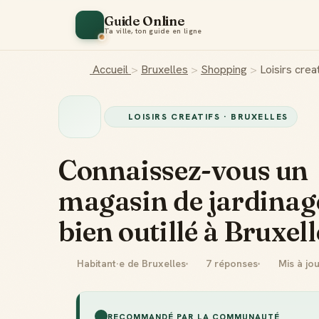
Guide Online
Ta ville, ton guide en ligne
Accueil
>
Bruxelles
>
Shopping
>
Loisirs crea
LOISIRS CREATIFS · BRUXELLES
Connaissez-vous un
magasin de jardinag
bien outillé à Bruxell
Habitant·e de Bruxelles
7 réponses
Mis à jo
RECOMMANDÉ PAR LA COMMUNAUTÉ