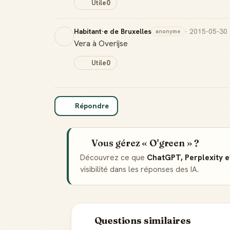
Utile
0
Habitant·e de Bruxelles
· 2015-05-30
anonyme
Vera à Overijse
Utile
0
Répondre
Vous gérez « O'green » ?
Découvrez ce que
ChatGPT, Perplexity 
visibilité dans les réponses des IA.
Questions similaires