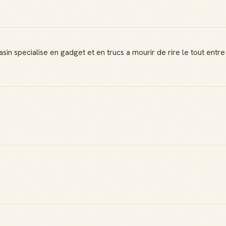
gasin specialise en gadget et en trucs a mourir de rire le tout entr
Badge Guide
Score de
Local
réputation
Ton statut affiché
Gagne des points à
sur toutes tes
chaque contribution
contributions
utile
Reconnaissance
Notifications
locale
Sois notifié quand
Deviens une
ton avis aide
référence dans ta
quelqu'un
ville