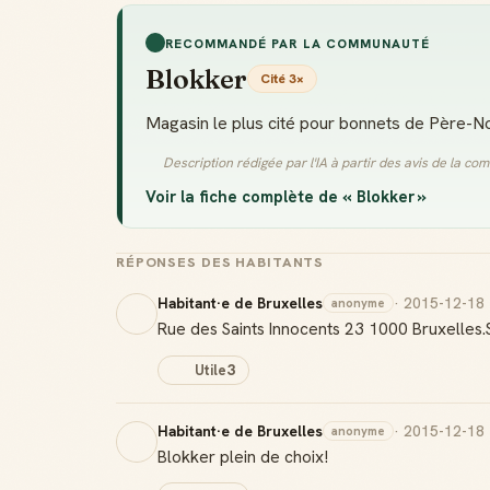
RECOMMANDÉ PAR LA COMMUNAUTÉ
Blokker
Cité 3×
Magasin le plus cité pour bonnets de Père-Noël
Description rédigée par l'IA à partir des avis de la c
Voir la fiche complète de « Blokker »
RÉPONSES DES HABITANTS
Habitant·e de Bruxelles
· 2015-12-18
anonyme
Rue des Saints Innocents 23 1000 Bruxelles.
Utile
3
Habitant·e de Bruxelles
· 2015-12-18
anonyme
Blokker plein de choix!