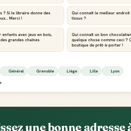
s ? Si le libraire donne des
Qui connaît le meilleur endroi
x... Merci !
tissus ?
r enfants avec jeux en bois,
Qui connaît un bon chocolatier
u des grandes chaînes
quelque chose comme ceci ? C'
boutique de prêt-à-porter !
Général
Grenoble
Liège
Lille
Lyon
ie
ssez une bonne adresse à