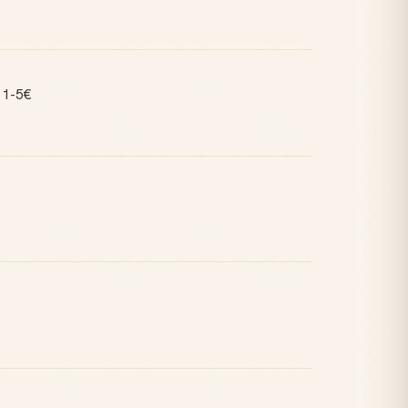
e 1-5€