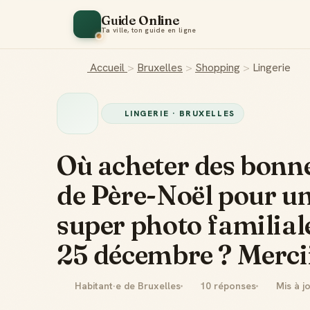
Guide Online
Ta ville, ton guide en ligne
Accueil
>
Bruxelles
>
Shopping
>
Lingerie
LINGERIE · BRUXELLES
Où acheter des bonn
de Père-Noël pour u
super photo familial
25 décembre ? Mercii
Habitant·e de Bruxelles
10 réponses
Mis à j