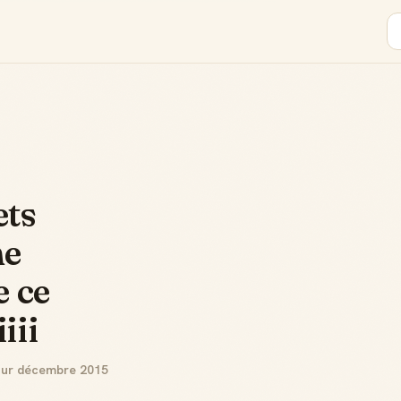
ets
ne
e ce
iii
our décembre 2015