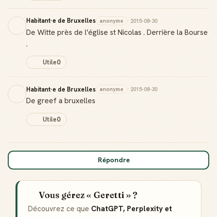
Habitant·e de Bruxelles
anonyme
· 2015-08-30
De Witte près de l'église st Nicolas . Derrière la Bourse
.
Utile
0
Habitant·e de Bruxelles
anonyme
· 2015-08-30
De greef a bruxelles
Utile
0
Répondre
Badge Guide Local
Ton statut affiché sur toutes tes contributions
Vous gérez « Geretti » ?
Découvrez ce que
ChatGPT, Perplexity et
Score de réputation