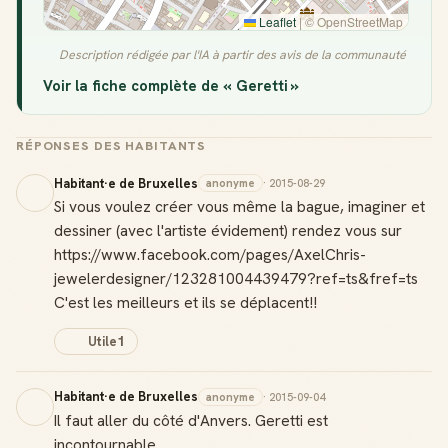
Leaflet
|
© OpenStreetMap
Description rédigée par l'IA à partir des avis de la communauté
Voir la fiche complète de « Geretti »
RÉPONSES DES HABITANTS
Habitant·e de Bruxelles
anonyme
· 2015-08-29
Si vous voulez créer vous même la bague, imaginer et
dessiner (avec l'artiste évidement) rendez vous sur
https://www.facebook.com/pages/AxelChris-
jewelerdesigner/123281004439479?ref=ts&fref=ts
C'est les meilleurs et ils se déplacent!!
Utile
1
Habitant·e de Bruxelles
anonyme
· 2015-09-04
Il faut aller du côté d'Anvers. Geretti est
incontournable