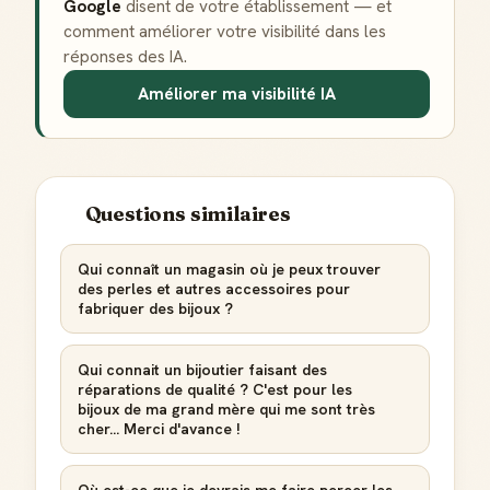
Google
disent de votre établissement — et
Gagne des points à chaque contribution utile
comment améliorer votre visibilité dans les
réponses des IA.
Reconnaissance locale
Deviens une référence dans ta ville
Améliorer ma visibilité IA
Notifications
Sois notifié quand ton avis aide quelqu'un
Questions similaires
Qui connaît un magasin où je peux trouver
Créer mon compte Guide
des perles et autres accessoires pour
fabriquer des bijoux ?
Qui connait un bijoutier faisant des
réparations de qualité ? C'est pour les
bijoux de ma grand mère qui me sont très
cher... Merci d'avance !
Où est-ce que je devrais me faire percer les