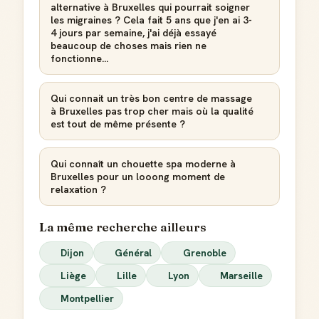
alternative à Bruxelles qui pourrait soigner
les migraines ? Cela fait 5 ans que j'en ai 3-
4 jours par semaine, j'ai déjà essayé
Score de réputation
beaucoup de choses mais rien ne
Gagne des points à chaque contribution utile
fonctionne...
Reconnaissance locale
Deviens une référence dans ta ville
Qui connait un très bon centre de massage
à Bruxelles pas trop cher mais où la qualité
est tout de même présente ?
Notifications
Sois notifié quand ton avis aide quelqu'un
Qui connaît un chouette spa moderne à
Bruxelles pour un looong moment de
relaxation ?
La même recherche ailleurs
Créer mon compte Guide
Dijon
Général
Grenoble
Liège
Lille
Lyon
Marseille
Montpellier