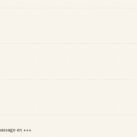
Badge Guide
Score de
Local
réputation
Ton statut affiché
Gagne des points à
sur toutes tes
chaque contribution
contributions
utile
Reconnaissance
Notifications
 massage en +++
locale
Sois notifié quand
Deviens une