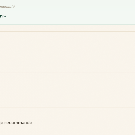
ommunauté
n »
op je recommande