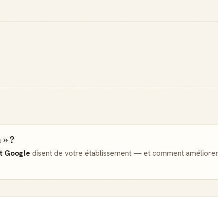
ton avis aide
référence dans ta
quelqu'un
ville
Créer mon compte Guide
 » ?
et Google
disent de votre établissement — et comment améliorer