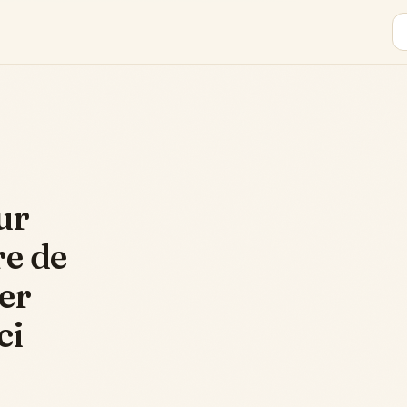
ur
re de
er
ci