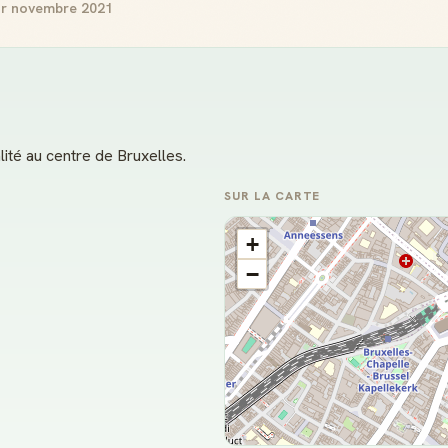
ur novembre 2021
lité au centre de Bruxelles.
SUR LA CARTE
+
−