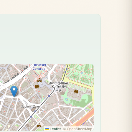
Leaflet
|
© OpenStreetMap