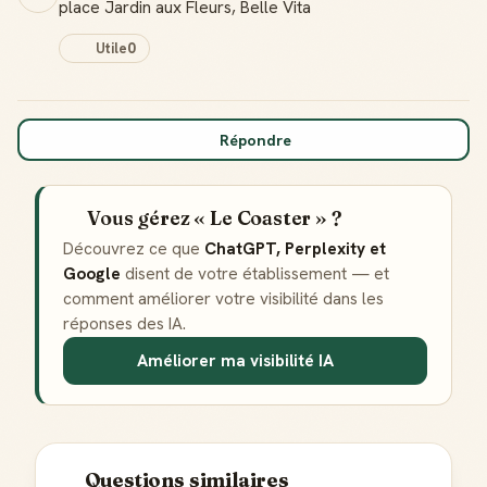
place Jardin aux Fleurs, Belle Vita
Utile
0
Badge Guide Local
Répondre
Ton statut affiché sur toutes tes contributions
Score de réputation
Vous gérez « Le Coaster » ?
Gagne des points à chaque contribution utile
Découvrez ce que
ChatGPT, Perplexity et
Google
disent de votre établissement — et
Reconnaissance locale
Deviens une référence dans ta ville
comment améliorer votre visibilité dans les
réponses des IA.
Notifications
Améliorer ma visibilité IA
Sois notifié quand ton avis aide quelqu'un
Questions similaires