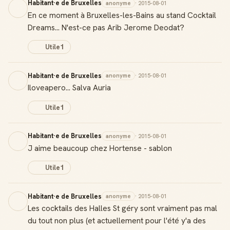
Habitant·e de Bruxelles
anonyme
· 2015-08-01
En ce moment à Bruxelles-les-Bains au stand Cocktail
Dreams... N'est-ce pas Arib Jerome Deodat?
Utile
1
Habitant·e de Bruxelles
anonyme
· 2015-08-01
Iloveapero... Salva Auria
Utile
1
Habitant·e de Bruxelles
anonyme
· 2015-08-01
J aime beaucoup chez Hortense - sablon
Utile
1
Habitant·e de Bruxelles
anonyme
· 2015-08-01
Les cocktails des Halles St géry sont vraiment pas mal
du tout non plus (et actuellement pour l'été y'a des