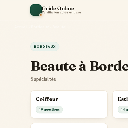
Guide Online
Ta ville, ton guide en ligne
Accueil
•
Bordeaux
•
Beaute
BORDEAUX
Beaute à Bord
5 spécialités
Coiffeur
Est
19 questions
14 q