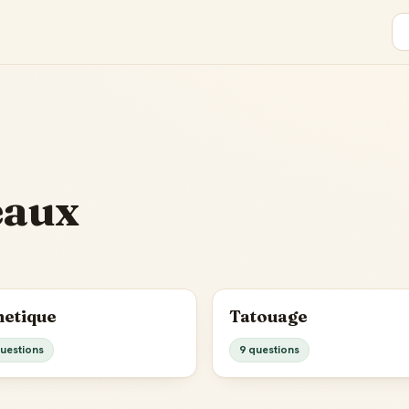
eaux
hetique
Tatouage
uestions
9 questions