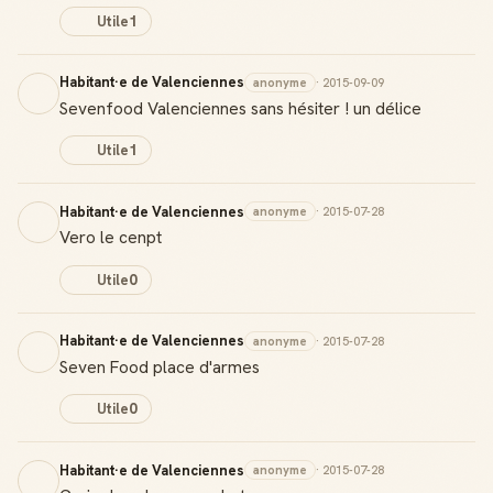
Reconnaissance locale
Utile
1
Deviens une référence dans ta ville
Habitant·e de Valenciennes
anonyme
· 2015-09-09
Notifications
Sevenfood Valenciennes sans hésiter ! un délice
Sois notifié quand ton avis aide quelqu'un
Utile
1
Habitant·e de Valenciennes
anonyme
· 2015-07-28
Vero le cenpt
Créer mon compte Guide
Utile
0
Habitant·e de Valenciennes
anonyme
· 2015-07-28
Seven Food place d'armes
Utile
0
Habitant·e de Valenciennes
anonyme
· 2015-07-28