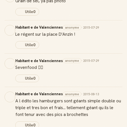
Grain de sel, ya pas photo
Utile
0
Habitant·e de Valenciennes
anonyme
· 2015-07-29
Le régent sur la place D'Anzin !
Utile
0
Habitant·e de Valenciennes
anonyme
· 2015-07-29
Sevenfood 👌🏽
Utile
0
Habitant·e de Valenciennes
anonyme
· 2015-08-13
A l édito les hamburgers sont géants simple double ou
triple et tres bon et frais... tellement géant qu ils le
font tenur avec des pics a brochettes
Utile
0