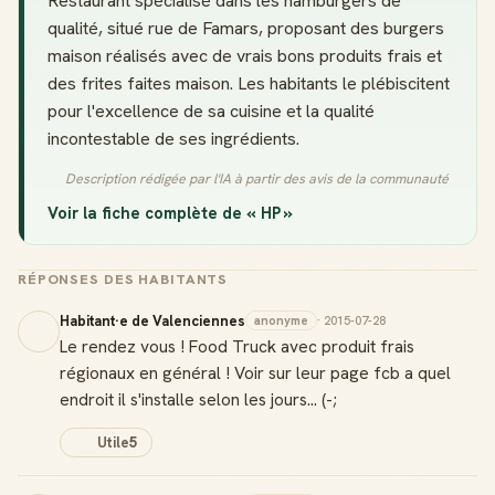
Restaurant spécialisé dans les hamburgers de
qualité, situé rue de Famars, proposant des burgers
maison réalisés avec de vrais bons produits frais et
des frites faites maison. Les habitants le plébiscitent
pour l'excellence de sa cuisine et la qualité
incontestable de ses ingrédients.
Description rédigée par l'IA à partir des avis de la communauté
Voir la fiche complète de « HP »
RÉPONSES DES HABITANTS
Habitant·e de Valenciennes
anonyme
· 2015-07-28
Le rendez vous ! Food Truck avec produit frais
régionaux en général ! Voir sur leur page fcb a quel
endroit il s'installe selon les jours... (-;
Utile
5