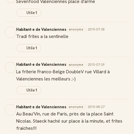
Sevenfood Valenciennes place d'arme
Utile
1
Habitant·e de Valenciennes
anonyme
· 2015-07-28
Tradi frites a la sentinelle
Utile
1
Habitant·e de Valenciennes
anonyme
· 2015-07-29
La friterie Franco-Belge DoubleV rue Villard à
Valenciennes les meilleurs ;-)
Utile
1
Badge Guide Local
Ton statut affiché sur toutes tes contributions
Habitant·e de Valenciennes
anonyme
· 2015-08-27
Au Beau'Vin, rue de Paris, près de la place Saint
Score de réputation
Nicolas. Staeck haché sur place à la minute, et frites
Gagne des points à chaque contribution utile
fraiches!!!