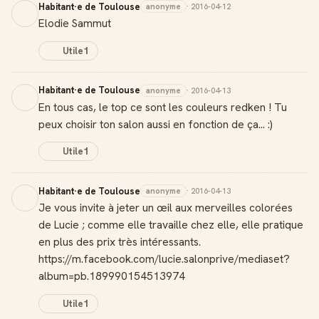
Habitant·e de Toulouse
anonyme
· 2016-04-12
Elodie Sammut
Utile
1
Habitant·e de Toulouse
anonyme
· 2016-04-13
En tous cas, le top ce sont les couleurs redken ! Tu
peux choisir ton salon aussi en fonction de ça... :)
Utile
1
Habitant·e de Toulouse
anonyme
· 2016-04-13
Je vous invite à jeter un œil aux merveilles colorées
de Lucie ; comme elle travaille chez elle, elle pratique
en plus des prix très intéressants.
https://m.facebook.com/lucie.salonprive/mediaset?
album=pb.189990154513974
Utile
1