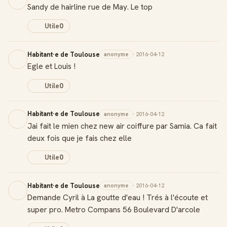
Sandy de hairline rue de May. Le top
Utile
0
Habitant·e de Toulouse
anonyme
· 2016-04-12
Egle et Louis !
Utile
0
Badge Guide Local
Ton statut affiché sur toutes tes contributions
Habitant·e de Toulouse
anonyme
· 2016-04-12
Score de réputation
Jai fait le mien chez new air coiffure par Samia. Ca fait
Gagne des points à chaque contribution utile
deux fois que je fais chez elle
Reconnaissance locale
Utile
0
Deviens une référence dans ta ville
Habitant·e de Toulouse
anonyme
· 2016-04-12
Notifications
Demande Cyril à La goutte d'eau ! Trés à l'écoute et
Sois notifié quand ton avis aide quelqu'un
super pro. Metro Compans 56 Boulevard D'arcole