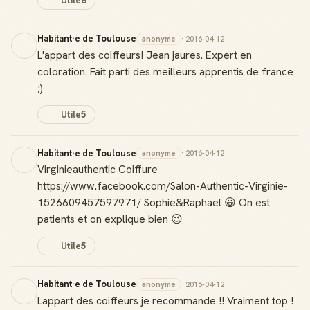
Utile
8
Habitant·e de Toulouse
anonyme
· 2016-04-12
L'appart des coiffeurs! Jean jaures. Expert en
coloration. Fait parti des meilleurs apprentis de france
;)
Utile
5
Habitant·e de Toulouse
anonyme
· 2016-04-12
Virginieauthentic Coiffure
https://www.facebook.com/Salon-Authentic-Virginie-
1526609457597971/ Sophie&Raphael 😀 On est
patients et on explique bien 😉
Utile
5
Habitant·e de Toulouse
anonyme
· 2016-04-12
Lappart des coiffeurs je recommande !! Vraiment top !