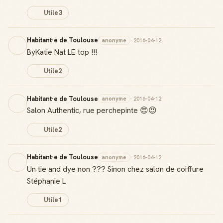
Utile
3
Habitant·e de Toulouse
anonyme
· 2016-04-12
ByKatie Nat LE top !!!
Utile
2
Habitant·e de Toulouse
anonyme
· 2016-04-12
Salon Authentic, rue perchepinte 😍😍
Utile
2
Habitant·e de Toulouse
anonyme
· 2016-04-12
Un tie and dye non ??? Sinon chez salon de coiffure
Stéphanie L
Utile
1