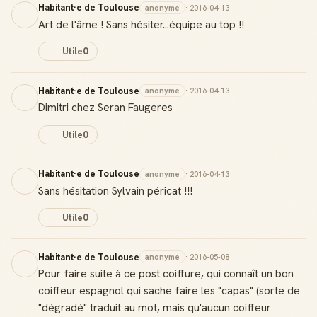
Habitant·e de Toulouse
anonyme
· 2016-04-13
Art de l'âme ! Sans hésiter...équipe au top !!
Utile
0
Habitant·e de Toulouse
anonyme
· 2016-04-13
Dimitri chez Seran Faugeres
Utile
0
Habitant·e de Toulouse
anonyme
· 2016-04-13
Sans hésitation Sylvain péricat !!!
Utile
0
Habitant·e de Toulouse
anonyme
· 2016-05-08
Pour faire suite à ce post coiffure, qui connaît un bon
coiffeur espagnol qui sache faire les "capas" (sorte de
"dégradé" traduit au mot, mais qu'aucun coiffeur