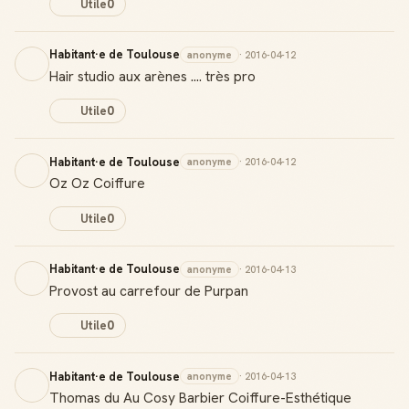
Utile
0
Habitant·e de Toulouse
anonyme
· 2016-04-12
Créer mon compte Guide
Hair studio aux arènes .... très pro
Utile
0
Habitant·e de Toulouse
anonyme
· 2016-04-12
Oz Oz Coiffure
Utile
0
Habitant·e de Toulouse
anonyme
· 2016-04-13
Provost au carrefour de Purpan
Utile
0
Habitant·e de Toulouse
anonyme
· 2016-04-13
Thomas du Au Cosy Barbier Coiffure-Esthétique