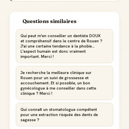
Questions similaires
Qui peut m'en conseiller un dentiste DOUX
et compréhensif dans le centre de Rouen ?
Badge Guide Local
J'ai une certaine tendance à la phobie...
Ton statut affiché sur toutes tes contributions
L'aspect humain est donc vraiment
important. Merci !
Score de réputation
Gagne des points à chaque contribution utile
Je recherche la meilleure clinique sur
Rouen pour un suivi de grossesse et
accouchement. Et si possible, un bon
Reconnaissance locale
gynécologue à me conseiller dans cette
Deviens une référence dans ta ville
clinique ? Merci !
Notifications
Qui connaît un stomatologue compétent
Sois notifié quand ton avis aide quelqu'un
pour une extraction risquée des dents de
sagesse ?