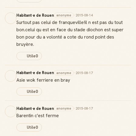
Habitant·e de Rouen
anonyme
· 2015-08-14
Surtout pas celui de franqueville!il n est pas du tout
Badge Guide Local
bon.celui qu est en face du stade diochon est super
Ton statut affiché sur toutes tes contributions
bon pour du a volonté a cote du rond point des
bruyère.
Score de réputation
Gagne des points à chaque contribution utile
Utile
0
Reconnaissance locale
Deviens une référence dans ta ville
Habitant·e de Rouen
anonyme
· 2015-08-17
Asie wok ferriere en bray
Notifications
Utile
0
Sois notifié quand ton avis aide quelqu'un
Habitant·e de Rouen
anonyme
· 2015-08-17
Barentin c'est ferme
Utile
0
Créer mon compte Guide