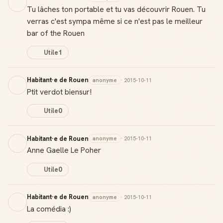
Badge Guide Local
Tu lâches ton portable et tu vas découvrir Rouen. Tu
Ton statut affiché sur toutes tes contributions
verras c'est sympa même si ce n'est pas le meilleur
bar of the Rouen
Score de réputation
Gagne des points à chaque contribution utile
Utile
1
Reconnaissance locale
Habitant·e de Rouen
anonyme
· 2015-10-11
Deviens une référence dans ta ville
Ptit verdot biensur!
Notifications
Utile
0
Sois notifié quand ton avis aide quelqu'un
Habitant·e de Rouen
anonyme
· 2015-10-11
Anne Gaelle Le Poher
Utile
0
Créer mon compte Guide
Habitant·e de Rouen
anonyme
· 2015-10-11
La comédia :)