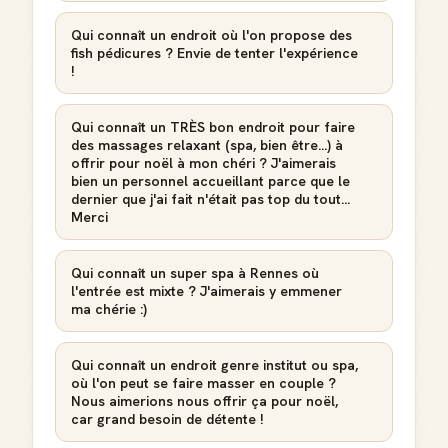
Qui connaît un endroit où l'on propose des
fish pédicures ? Envie de tenter l'expérience
!
Badge Guide Local
Ton statut affiché sur toutes tes contributions
Qui connaît un TRÈS bon endroit pour faire
des massages relaxant (spa, bien être...) à
offrir pour noël à mon chéri ? J'aimerais
Score de réputation
bien un personnel accueillant parce que le
Gagne des points à chaque contribution utile
dernier que j'ai fait n'était pas top du tout...
Merci
Reconnaissance locale
Deviens une référence dans ta ville
Qui connaît un super spa à Rennes où
l'entrée est mixte ? J'aimerais y emmener
Notifications
ma chérie :)
Sois notifié quand ton avis aide quelqu'un
Qui connaît un endroit genre institut ou spa,
où l'on peut se faire masser en couple ?
Nous aimerions nous offrir ça pour noël,
car grand besoin de détente !
Créer mon compte Guide