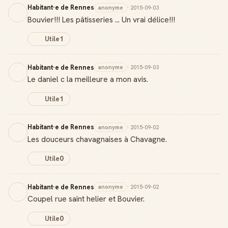
Habitant·e de Rennes
anonyme
· 2015-09-03
Bouvier!!! Les pâtisseries ... Un vrai délice!!!
Utile
1
Habitant·e de Rennes
anonyme
· 2015-09-03
Le daniel c la meilleure a mon avis.
Utile
1
Habitant·e de Rennes
anonyme
· 2015-09-02
Badge Guide Local
Les douceurs chavagnaises à Chavagne.
Ton statut affiché sur toutes tes contributions
Utile
0
Score de réputation
Gagne des points à chaque contribution utile
Habitant·e de Rennes
anonyme
· 2015-09-02
Coupel rue saint helier et Bouvier.
Reconnaissance locale
Deviens une référence dans ta ville
Utile
0