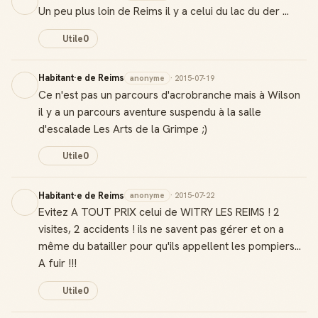
Un peu plus loin de Reims il y a celui du lac du der ...
Badge Guide Local
Utile
0
Ton statut affiché sur toutes tes contributions
Habitant·e de Reims
Score de réputation
anonyme
· 2015-07-19
Gagne des points à chaque contribution utile
Ce n'est pas un parcours d'acrobranche mais à Wilson
il y a un parcours aventure suspendu à la salle
Reconnaissance locale
d'escalade Les Arts de la Grimpe ;)
Deviens une référence dans ta ville
Utile
0
Notifications
Sois notifié quand ton avis aide quelqu'un
Habitant·e de Reims
anonyme
· 2015-07-22
Evitez A TOUT PRIX celui de WITRY LES REIMS ! 2
visites, 2 accidents ! ils ne savent pas gérer et on a
même du batailler pour qu'ils appellent les pompiers...
A fuir !!!
Créer mon compte Guide
Utile
0