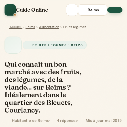
Guide Online
Reims
Accueil
>
Reims
>
Alimentation
>
Fruits legumes
FRUITS LEGUMES · REIMS
Qui connaît un bon
marché avec des fruits,
des légumes, de la
viande... sur Reims ?
Idéalement dans le
quartier des Bleuets,
Courlancy.
Habitant·e de Reims
4 réponses
Mis à jour mai 2015