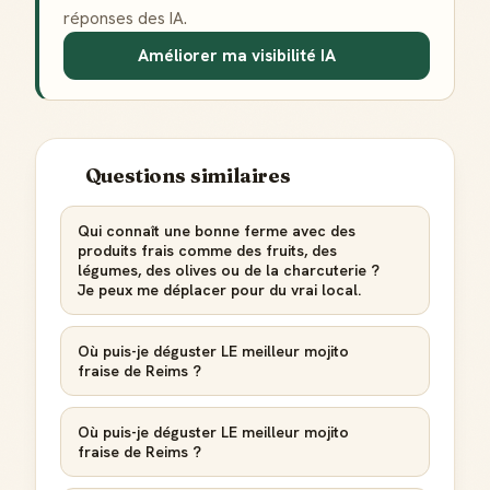
réponses des IA.
Améliorer ma visibilité IA
Badge Guide Local
Questions similaires
Ton statut affiché sur toutes tes contributions
Qui connaît une bonne ferme avec des
Score de réputation
produits frais comme des fruits, des
Gagne des points à chaque contribution utile
légumes, des olives ou de la charcuterie ?
Je peux me déplacer pour du vrai local.
Reconnaissance locale
Deviens une référence dans ta ville
Où puis-je déguster LE meilleur mojito
fraise de Reims ?
Notifications
Sois notifié quand ton avis aide quelqu'un
Où puis-je déguster LE meilleur mojito
fraise de Reims ?