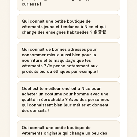
curieuse !
Badge Guide Local
Qui connaît une petite boutique de
Ton statut affiché sur toutes tes contributions
vêtements jeune et tendance à Nice et qui
change des enseignes habituelles ? 👢👗👚
Score de réputation
Gagne des points à chaque contribution utile
Qui connaît de bonnes adresses pour
consommer mieux, aussi bien pour la
nourriture et le maquillage que les
Reconnaissance locale
vêtements ? Je pense notamment aux
Deviens une référence dans ta ville
produits bio ou éthiques par exemple !
Notifications
Sois notifié quand ton avis aide quelqu'un
Quel est le meilleur endroit à Nice pour
acheter un costume pour homme avec une
qualité irréprochable ? Avec des personnes
qui connaissent bien leur métier et donnent
des conseils !
Créer mon compte Guide
Qui connaît une petite boutique de
vêtements originale qui change un peu des